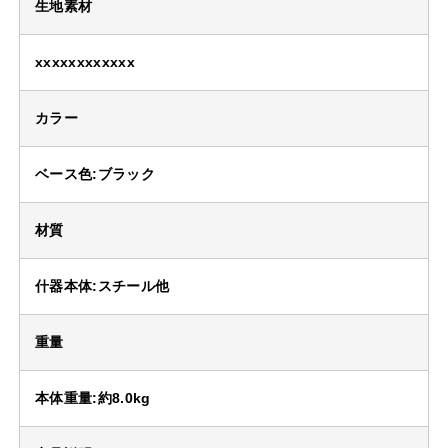
生地素材
xxxxxxxxxxxx
カラー
ベース色:ブラック
材質
什器本体:スチール他
重量
本体重量:約8.0kg